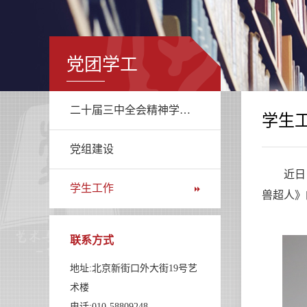
党团学工
二十届三中全会精神学习专栏
学生
党组建设
近日，“
学生工作
兽超人》
联系方式
地址:北京新街口外大街19号艺
术楼
电话:010-58809248