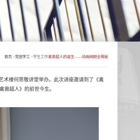
首页
>
党团学工
>
学生工作
禽兽超人的诞生——动画网剧全揭秘
艺术楼何思敬讲堂举办。此次讲座邀请到了《禽
禽兽超人》的前世今生。