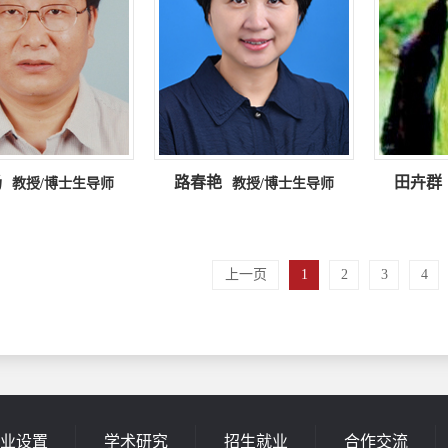
扬
路春艳
田卉群
教授/博士生导师
教授/博士生导师
上一页
1
2
3
4
业设置
学术研究
招生就业
合作交流