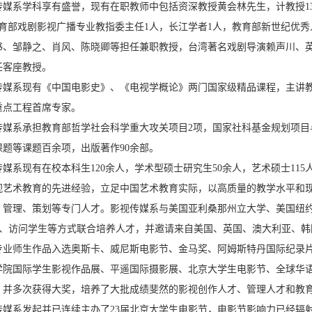
系学科享有盛誉，现有在职教师中包括资深教授黄会林先生，计教授13
教育部戏剧影视广播专业教指委主任1人，长江学者1人，教育部新世纪优秀
书、邹静之、肖风、陈晓卿等担任兼职教授，台湾著名戏剧导演赖声川、
任客座教授。
系现有《中国电影史》、《电视学概论》两门国家级精品课程，主讲教
重点工程首席专家。
系承担教育部哲学社会科学重大攻关项目2项，国家社科基金规划项目与
课题等课题百余项，出版著作90余部。
现有在校本科生120余人，学术型硕士研究生50余人，艺术硕士115人
视艺术教育的先进经验，立足中国艺术教育实际，以高质量的教学水平和
、管理、策划等专门人才。影视传媒系与美国亚利桑那州立大学、美国纽
+2、访问学生等方式联合培养人才，并邀请来自美国、英国、澳大利亚、
专业师生作品入选奥斯卡、威尼斯电影节、金马奖、阿姆斯特丹国际纪录
学院国际学生影视作品展、平遥国际摄影展、北京大学生电影节、全球华
，并多次获得大奖，培养了大批成绩斐然的影视创作人才、管理人才和教
系发起并已连续主办了23届北京大学生电影节，电影节影响力已经辐射