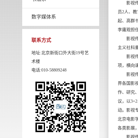
影视传媒
员2人、
数字媒体系
起、高群
李庸观担
影视传媒
联系方式
主义社科
地址:北京新街口外大街19号艺
影视传媒
术楼
项，横向
电话:010-58809248
影视传媒系
界各国影
作、研究
议，以3
动。影视
北京电影
各类影展
影视传媒