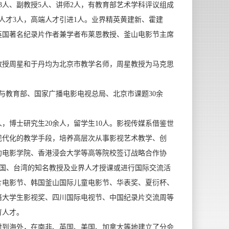
人、副教授5人、讲师2人，有教育部艺术学科评议组成
人才3人，高端人才引进1人。业界精英黄建新、霍建
英国著名纪录片作者兼学者布莱恩教授、釜山电影节主席
授周星和于丹均为北京市教学名师，周星教授为马克思
教育部、国家广播电影电视总局、北京市课题30余
，博士研究生20余人，留学生10人。影视传媒系借鉴世
现代化的教学手段，培养高层次从事影视艺术教学、创
约电影学院、香港浸会大学等高等院校签订战略合作协
韩国、台湾的知名教授及业界人才授课或进行国际交流活
片电影节、韩国釜山国际儿童电影节、华表奖、夏衍杯、
语大学生影视奖、四川国际电视节、中国纪录片交流周等
育人才。
到海外，在南非、英国、美国、加拿大等地建立了分会