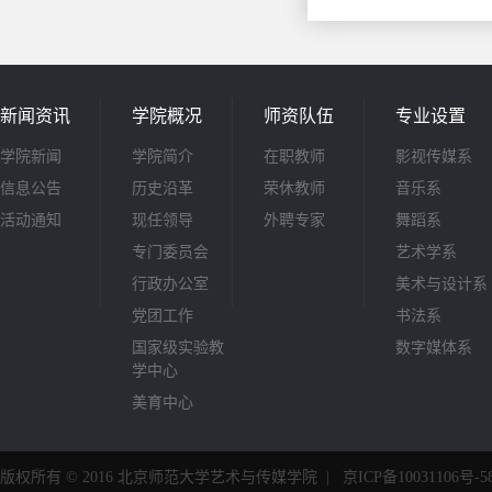
新闻资讯
学院概况
师资队伍
专业设置
学院新闻
学院简介
在职教师
影视传媒系
信息公告
历史沿革
荣休教师
音乐系
活动通知
现任领导
外聘专家
舞蹈系
专门委员会
艺术学系
行政办公室
美术与设计系
党团工作
书法系
国家级实验教
数字媒体系
学中心
美育中心
版权所有 © 2016 北京师范大学艺术与传媒学院
|
京ICP备10031106号-5