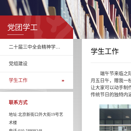
党团学工
二十届三中全会精神学习专栏
学生工作
党组建设
端午节来临之际，
学生工作
月五日午，赠我一
让大家可以动手制
传统节日的独特内
联系方式
地址:北京新街口外大街19号艺
术楼
电话:010-58809248