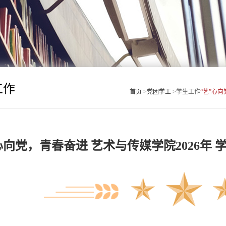
工作
首页
>
党团学工
>
学生工作
“艺”心
”心向党，青春奋进
艺术与传媒学院2026年