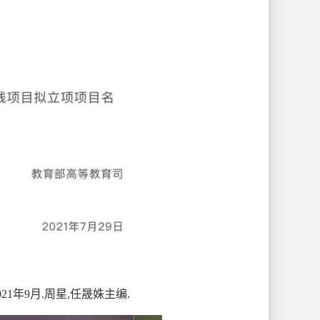
2021年9月.
周星
,任晟姝主编
.