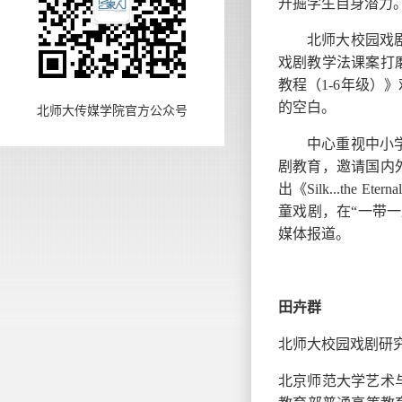
开掘学生自身潜力
北师大校园戏
戏剧教学法课案打
教程（
1-6年级
的空白。
北师大传媒学院官方公众号
中心重视中小
剧教育，邀请国内
出《
Silk...th
童戏剧，在“一带
媒体报道。
田卉群
北师大校园戏剧研
北京师范大学艺术