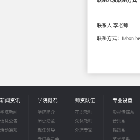
联系人及联系方式
联系人
李老师
联系方式：
lisbon-b
新闻资讯
学院概况
师资队伍
专业设置
学院新闻
学院简介
在职教师
影视传媒系
信息公告
历史沿革
荣休教师
音乐系
活动通知
现任领导
外聘专家
舞蹈系
专门委员会
艺术学系