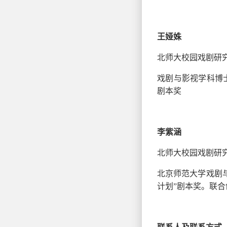
王娅姝
北师大校园戏剧研
戏剧与影视学科博
剧本奖
李紫涵
北师大校园戏剧研
北京师范大学
戏剧
计划”剧本奖。
联合