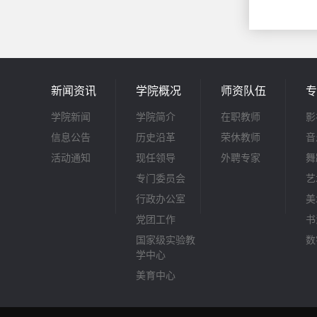
新闻资讯
学院概况
师资队伍
专
学院新闻
学院简介
在职教师
影
信息公告
历史沿革
荣休教师
音
活动通知
现任领导
外聘专家
舞
专门委员会
艺
行政办公室
美
党团工作
书
国家级实验教
数
学中心
美育中心