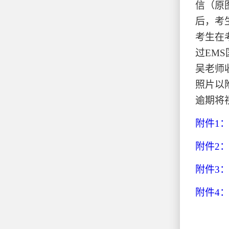
信（原
后，考
考生在
过EM
吴老师收
照片以附
逾期将
附件1：
附件2：
附件3：
附件4