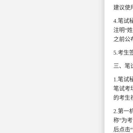
建议使
4.
笔试
注明“
之前公
5.
考生
三、笔
1.
笔试
笔试考
的考生
2.
第一
称”为
后点击