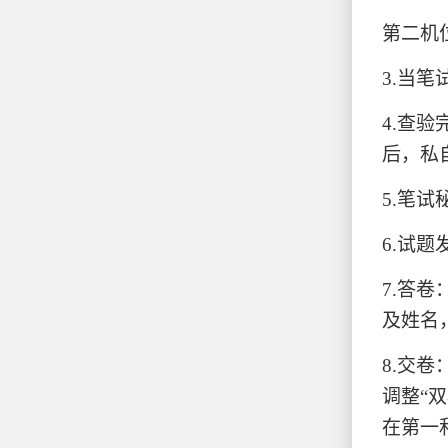
第二机
3.
当笔
4.
查验
后，私
5.
笔试
6.
试题
7.
答卷
及姓名
8.
交卷
调整“
在第一