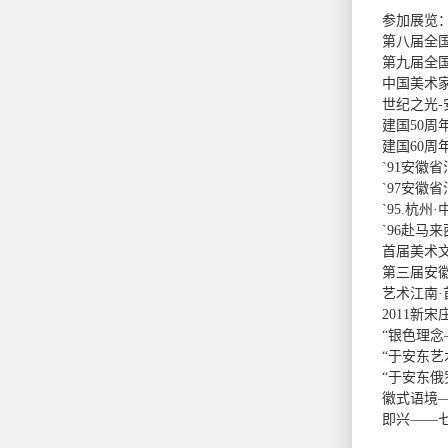
参加展览
第八届全
第九届全
中国美术
世纪之光-
建国50周
建国60周
`91安徽
`97安徽
`95.杭州
`96赴马
首届美术
第三届安徽
艺术江南
2011新
“银色理
“于安东
“于安东
徽式语境
即兴——