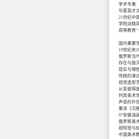
学术专著:
华夏英才
21世纪中
学院派精英
高等教育“
国内重要
19世纪末
俄罗斯当代
存在与毁灭
现实与理想
传统的演进
视觉造型艺
从圣彼得堡
列宾美术学
声音的外
重读《沉睡
97安徽油
俄罗斯美
视知觉与
中国美术教