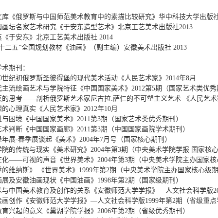
文库《俄罗斯与中国师范美术教育中的素描比较研究》华中科技大学出版社2
国画坛名家艺术研究《于安东造型艺术》北京工艺美术出版社2013
《于安东》北京工艺美术出版社 2014
十二五”全国规划教材《油画》（副主编）安徽美术出版社 2013
学术期刊：
20世纪初俄罗斯圣彼得堡的现代美术活动《人民艺术家》2014年8月
主流绘画艺术与学院特征《中国国家美术》2012第5期（国家艺术类优秀
的思考——剖析俄罗斯艺术家尼古拉.萨仁的不可塑主义艺术 《人民艺术家》
的心理真实《人民艺术家》2012年10月
与困境《中国国家美术》2011第3期（国家艺术类优秀期刊）
术判断《中国国家画廊》2011第3期（中国国家画院学术期刊）
年展-春季展谈起《美术》2004年7月号（国家核心期刊）
院的传统与现实《美术研究》2004年第3期（中央美术学院学报 国家核
在化——可视的声音《世界美术》2004年第3期（中央美术学院主办国家
的维纳斯》 《世界美术》1999年第2期（中央美术学院主办国家核心级
画展及安徽油画现状《中国油画》1998年第2期（国家级期刊）
术与中国美术教育及创作的关系《安徽师范大学学报》—人文社会科学版20
绘画创作《安徽师范大学学报》—人文社会科学版1999年第2期（省级重
育兴起的意义《巢湖学院学报》2006年第2期（省级优秀期刊）