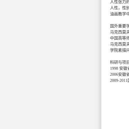
人性张力的
人性，性别
油画教学
国外重要
马克西莫夫
中国高等
马克西莫夫
学院素描问
科研与项
1998 
2006安
2009-