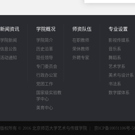
新闻资讯
学院概况
师资队伍
专业设置
学院新闻
学院简介
在职教师
影视传媒系
信息公告
历史沿革
荣休教师
音乐系
活动通知
现任领导
外聘专家
舞蹈系
专门委员会
艺术学系
行政办公室
美术与设计系
党团工作
书法系
国家级实验教
数字媒体系
学中心
美育中心
版权所有 © 2016 北京师范大学艺术与传媒学院
|
京ICP备10031106号-5