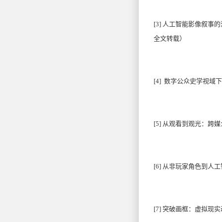
[3]
人工智能影像叙事的涌
全文转载）
[4]
数字公众史学视域下博
[5]
从观看到观光：跨媒介视角
[6]
从非玩家角色到人工智能
[7]
突破画框：虚拟现