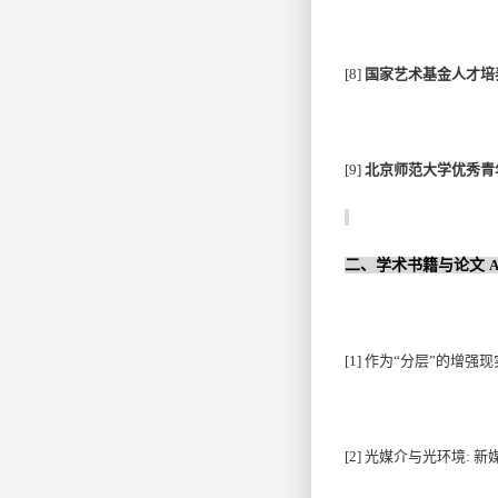
[8]
国家艺术基金人才培
[9]
北京师范大学优秀青
二、学术书籍与论文
A
[1]
作为“分层”的增强现
[2]
光媒介与光环境: 新