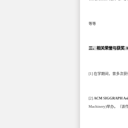
等
三、相关荣誉与获奖
A
[1]
在学期间，曾多次获
[2]
ACM SIGGRAPH Asi
Machinery)举办