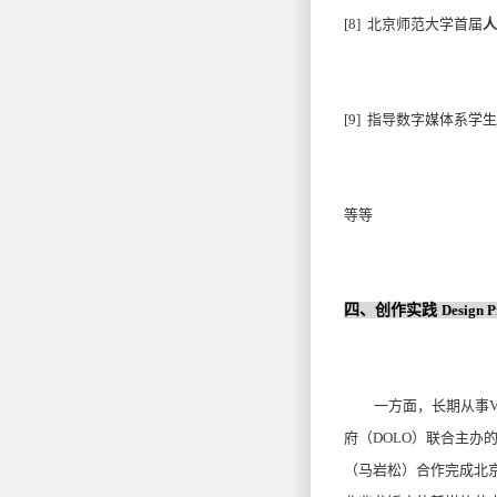
[8]
北京师范大学首届
人
[9]
指导数字媒体系学生
等等
四、创作实践
Design P
一方面，长期从事V
府（DOLO）联合主办的
（马岩松）合作完成北