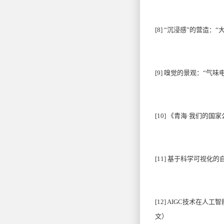
[8]
“沉浸感”的营造：“
[9]
嗅觉的景观：“气味电影”
[10]
《青海·我们的国
[11]
基于科学可视化的
[12] AIGC
技术在人工智能
文