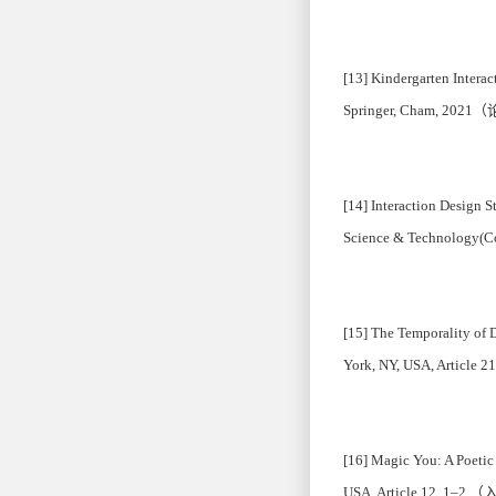
[13] Kindergarten Intera
Springer, Cham, 2021
[14] Interaction Design S
Science & Technology(C
[15] The Temporality of
York, NY, USA, Article 21
[16] Magic You: A Poeti
USA, Article 12, 1
–2.