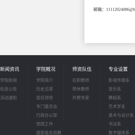
邮箱：
11112024086@b
新闻资讯
学院概况
师资队伍
专业设置
学院新闻
学院简介
在职教师
影视传媒系
信息公告
历史沿革
荣休教师
音乐系
活动通知
现任领导
外聘专家
舞蹈系
专门委员会
艺术学系
行政办公室
美术与设计系
党团工作
书法系
国家级实验教
数字媒体系