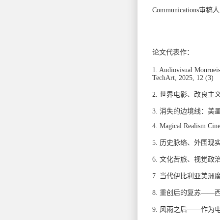
Communications
审稿人
论文代表作：
1. Audiovisual Monroeism
TechArt, 2025, 12 (3)
2.
世界电影、改良主
3.
消失的边境线：美
4. Magical Realism Cine
5.
历史脉络、外围现
6.
文化苦旅、视觉政
7.
当代伊比利亚美洲
8.
重创后的复苏
——
9.
风雨之后
——
作为