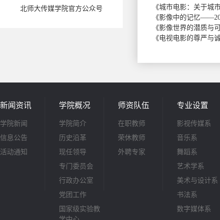
《城市电影：关于城市
北师大传媒学院官方公众号
《影像中的记忆——20
《影像世界的潜质与可
《电视电影的尊严与诚
新闻资讯
学院概况
师资队伍
专业设置
学院新闻
学院简介
在职教师
影视传媒系
信息公告
历史沿革
荣休教师
音乐系
活动通知
现任领导
外聘专家
舞蹈系
专门委员会
艺术学系
行政办公室
美术与设计系
党团工作
书法系
国家级实验教
数字媒体系
学中心