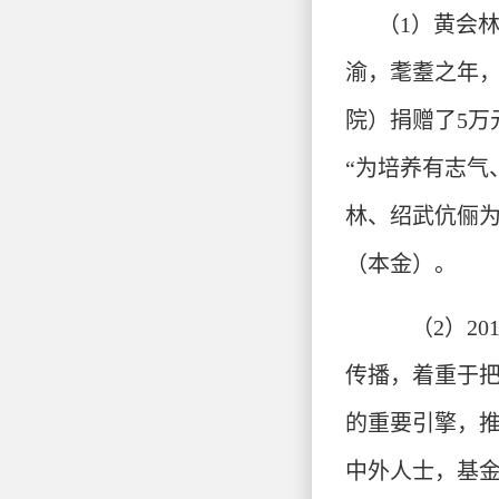
（1）黄会林
渝，耄耋之年，
院）捐赠了5万
“为培养有志气
林、绍武伉俪为
（本金）。
（2）2
传播，着重于把
的重要引擎，
中外人士，基金